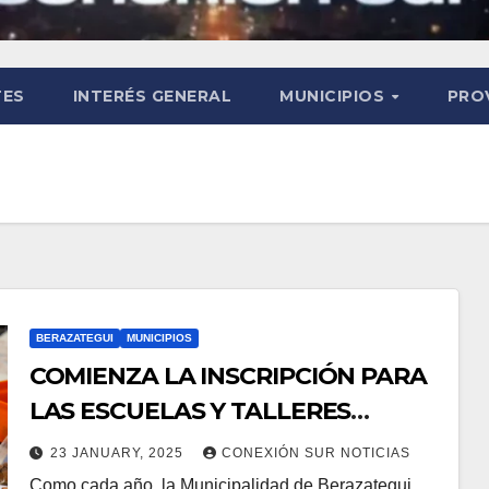
TES
INTERÉS GENERAL
MUNICIPIOS
PRO
BERAZATEGUI
MUNICIPIOS
COMIENZA LA INSCRIPCIÓN PARA
LAS ESCUELAS Y TALLERES
CULTURALES
23 JANUARY, 2025
CONEXIÓN SUR NOTICIAS
Como cada año, la Municipalidad de Berazategui