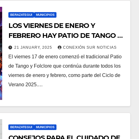
BERAZATEGUI
MUNICIPIOS
LOS VIERNES DE ENERO Y
FEBRERO HAY PATIO DE TANGO Y
FOLCLORE EN BERAZATEGUI
21 JANUARY, 2025
CONEXIÓN SUR NOTICIAS
El viernes 17 de enero comenzó el tradicional Patio
de Tango y Folclore que continúa durante todos los
viernes de enero y febrero, como parte del Ciclo de
Verano 2025.…
BERAZATEGUI
MUNICIPIOS
CONSEJOS PARA EL CUIDADO DE