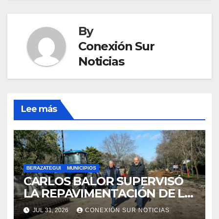
By
Conexión Sur
Noticias
Lee más
BERAZATEGUI
MUNICIPIOS
CARLOS BALOR SUPERVISÓ
LA REPAVIMENTACIÓN DE LA
AVENIDA AGOTE EN
JUL 31, 2026
CONEXIÓN SUR NOTICIAS
RANELAGH