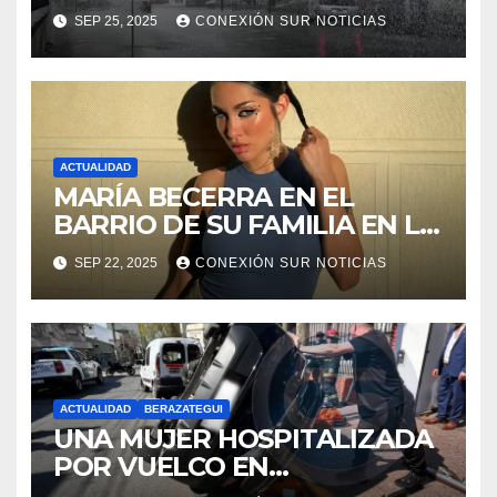
ESTE FIN DE SEMANA
SEP 25, 2025
CONEXIÓN SUR NOTICIAS
ACTUALIDAD
MARÍA BECERRA EN EL
BARRIO DE SU FAMILIA EN LA
PLATA
SEP 22, 2025
CONEXIÓN SUR NOTICIAS
ACTUALIDAD
BERAZATEGUI
UNA MUJER HOSPITALIZADA
POR VUELCO EN
BERAZATEGUI: 11 E/148 Y 149