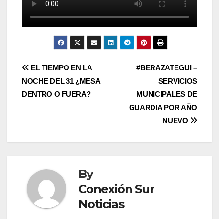
Post
EL TIEMPO EN LA
#BERAZATEGUI –
NOCHE DEL 31 ¿MESA
SERVICIOS
navigation
DENTRO O FUERA?
MUNICIPALES DE
GUARDIA POR AÑO
NUEVO
By
Conexión Sur
Noticias