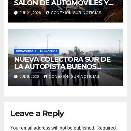
SALÓN DE AUTOMÓVILES Y
MOTOS CLÁSICAS
JUL 21, 2026
CONEXIÓN SUR NOTICIAS
BERAZATEGUI
MUNICIPIOS
NUEVA COLECTORA SUR DE
LA AUTOPISTA BUENOS
AIRES-LA PLATA
JUL 6, 2026
CONEXIÓN SUR NOTICIAS
Leave a Reply
Your email address will not be published.
Required