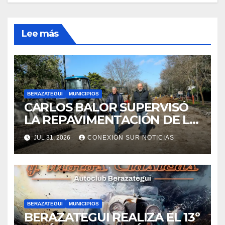
Lee más
BERAZATEGUI
MUNICIPIOS
CARLOS BALOR SUPERVISÓ
LA REPAVIMENTACIÓN DE LA
AVENIDA AGOTE EN
JUL 31, 2026
CONEXIÓN SUR NOTICIAS
RANELAGH
BERAZATEGUI
MUNICIPIOS
BERAZATEGUI REALIZA EL 13º