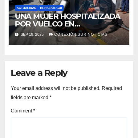
ACTUALIDAD
BERAZATEGUI
UNA MUJER HOSPITALIZADA
POR VUELCO EN
BERAZATEGUI: 11 E/148 Y 149
SEP 19, 2025
CONEXIÓN SUR NOTICIAS
Leave a Reply
Your email address will not be published.
Required
fields are marked
*
Comment
*