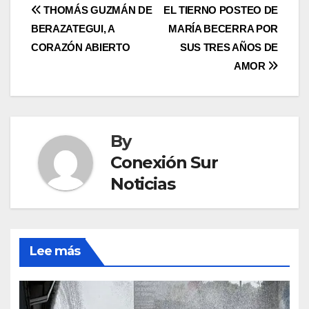
Post
THOMÁS GUZMÁN DE
EL TIERNO POSTEO DE
BERAZATEGUI, A
MARÍA BECERRA POR
navigation
CORAZÓN ABIERTO
SUS TRES AÑOS DE
AMOR
By
Conexión Sur
Noticias
Lee más