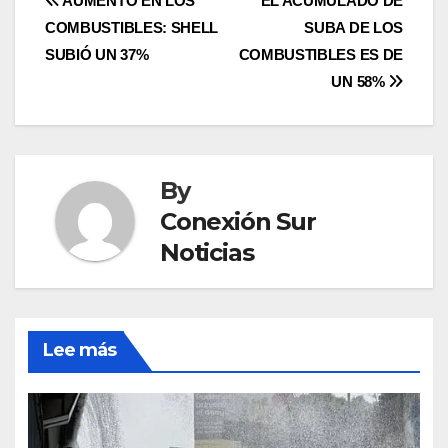
Post
AUMENTO EN LOS
EL ACUMULADO DE
COMBUSTIBLES: SHELL
SUBA DE LOS
navigation
SUBIÓ UN 37%
COMBUSTIBLES ES DE
UN 58%
By
Conexión Sur
Noticias
Lee más