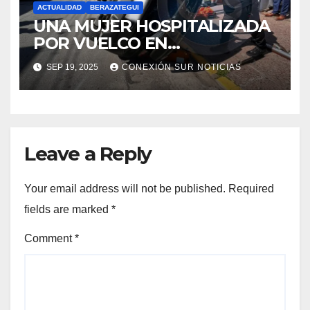
ACTUALIDAD
BERAZATEGUI
UNA MUJER HOSPITALIZADA
POR VUELCO EN
BERAZATEGUI: 11 E/148 Y 149
SEP 19, 2025
CONEXIÓN SUR NOTICIAS
Leave a Reply
Your email address will not be published.
Required
fields are marked
*
Comment
*