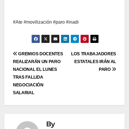
#Ate #movilización #paro #inadi
Post
GREMIOS DOCENTES
LOS TRABAJADORES
REALIZARÁN UN PARO
ESTATALES IRÁN AL
navigation
NACIONAL EL LUNES
PARO
TRAS FALLIDA
NEGOCIACIÓN
SALARIAL
By