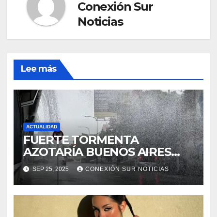
Conexión Sur
Noticias
Lee más
ACTUALIDAD
FUERTE TORMENTA
AZOTARÍA BUENOS AIRES
ESTE FIN DE SEMANA
SEP 25, 2025
CONEXIÓN SUR NOTICIAS