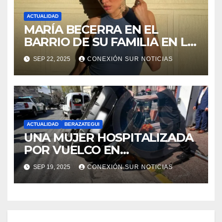
ACTUALIDAD
MARÍA BECERRA EN EL
BARRIO DE SU FAMILIA EN LA
PLATA
SEP 22, 2025
CONEXIÓN SUR NOTICIAS
ACTUALIDAD
BERAZATEGUI
UNA MUJER HOSPITALIZADA
POR VUELCO EN
BERAZATEGUI: 11 E/148 Y 149
SEP 19, 2025
CONEXIÓN SUR NOTICIAS