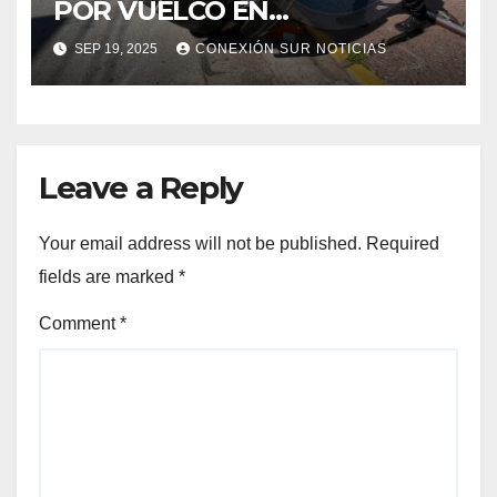
POR VUELCO EN
BERAZATEGUI: 11 E/148 Y 149
SEP 19, 2025
CONEXIÓN SUR NOTICIAS
Leave a Reply
Your email address will not be published.
Required
fields are marked
*
Comment
*