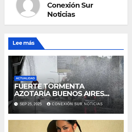
Conexión Sur
Noticias
Lee más
ACTUALIDAD
FUERTE TORMENTA
AZOTARÍA BUENOS AIRES
ESTE FIN DE SEMANA
SEP 25, 2025
CONEXIÓN SUR NOTICIAS