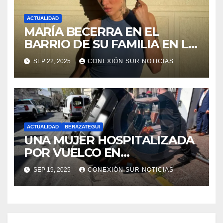
ACTUALIDAD
MARÍA BECERRA EN EL
BARRIO DE SU FAMILIA EN LA
PLATA
SEP 22, 2025
CONEXIÓN SUR NOTICIAS
ACTUALIDAD
BERAZATEGUI
UNA MUJER HOSPITALIZADA
POR VUELCO EN
BERAZATEGUI: 11 E/148 Y 149
SEP 19, 2025
CONEXIÓN SUR NOTICIAS