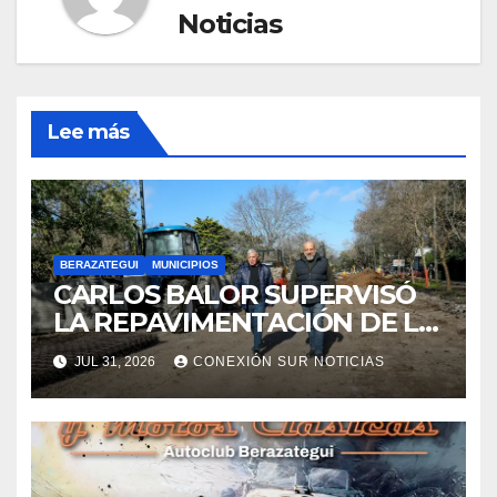
Noticias
Lee más
BERAZATEGUI
MUNICIPIOS
CARLOS BALOR SUPERVISÓ
LA REPAVIMENTACIÓN DE LA
AVENIDA AGOTE EN
JUL 31, 2026
CONEXIÓN SUR NOTICIAS
RANELAGH