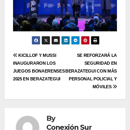
Post
KICILLOF Y MUSSI
SE REFORZARÁ LA
INAUGURARON LOS
SEGURIDAD EN
navigation
JUEGOS BONAERENSES
BERAZATEGUI CON MÁS
2025 EN BERAZATEGUI
PERSONAL POLICIAL Y
MÓVILES
By
Conexión Sur