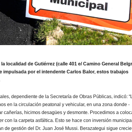
 localidad de Gutiérrez (calle 401 e/ Camino General Belg
 e impulsada por el intendente Carlos Balor, estos trabajos
.
rales, dependiente de la Secretaría de Obras Públicas, indicó: “
nos en la circulación peatonal y vehicular, en una zona donde -
r cañerías, hicimos desagües y desmonte. Procedimos a coloca
r con la carpeta asfáltica. Esto se hace con inversión municipal
lan de gestión del Dr. Juan José Mussi. Berazategui sigue creci