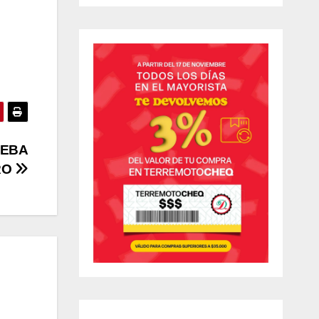
UEBA
RO