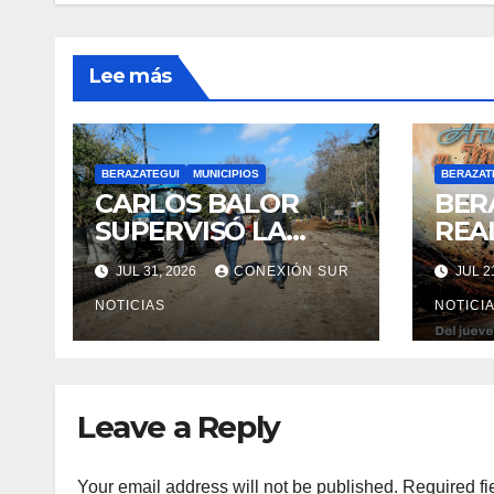
Lee más
BERAZATEGUI
MUNICIPIOS
BERAZAT
CARLOS BALOR
BER
SUPERVISÓ LA
REAL
REPAVIMENTACIÓN
SAL
JUL 31, 2026
CONEXIÓN SUR
JUL 2
DE LA AVENIDA
AUT
AGOTE EN
NOTICIAS
MOT
NOTICI
RANELAGH
Leave a Reply
Your email address will not be published.
Required fi