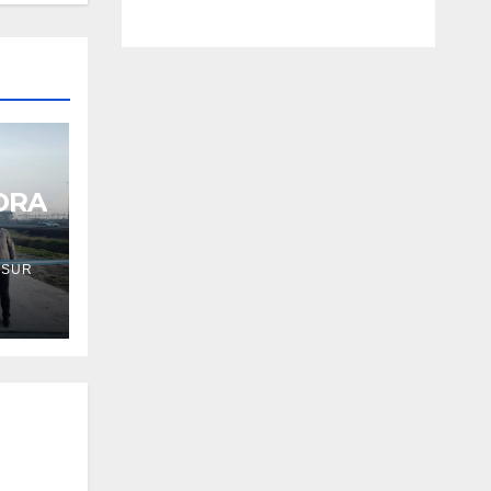
ORA
 SUR
LA