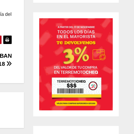
ía del
OBAN
18