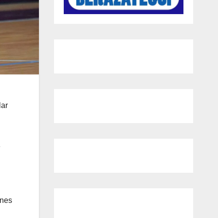
lar
e
ones