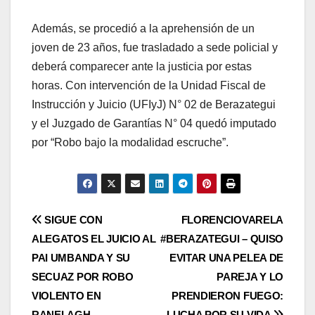
Además, se procedió a la aprehensión de un
joven de 23 años, fue trasladado a sede policial y
deberá comparecer ante la justicia por estas
horas. Con intervención de la Unidad Fiscal de
Instrucción y Juicio (UFIyJ) N° 02 de Berazategui
y el Juzgado de Garantías N° 04 quedó imputado
por “Robo bajo la modalidad escruche”.
Post
SIGUE CON
FLORENCIOVARELA
ALEGATOS EL JUICIO AL
#BERAZATEGUI – QUISO
navigation
PAI UMBANDA Y SU
EVITAR UNA PELEA DE
SECUAZ POR ROBO
PAREJA Y LO
VIOLENTO EN
PRENDIERON FUEGO:
RANELAGH
LUCHA POR SU VIDA