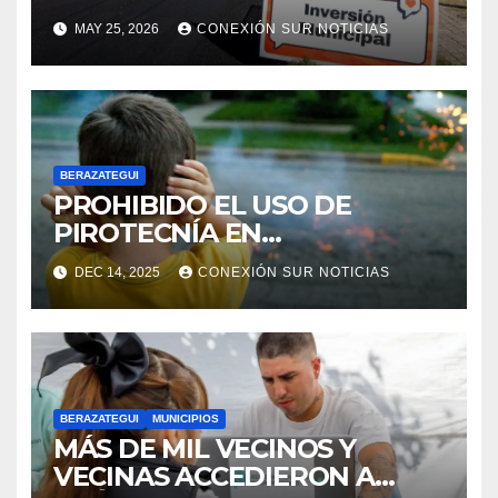
DE BERAZATEGUI
MAY 25, 2026
CONEXIÓN SUR NOTICIAS
BERAZATEGUI
PROHIBIDO EL USO DE
PIROTECNÍA EN
BERAZATEGUI
DEC 14, 2025
CONEXIÓN SUR NOTICIAS
BERAZATEGUI
MUNICIPIOS
MÁS DE MIL VECINOS Y
VECINAS ACCEDIERON A