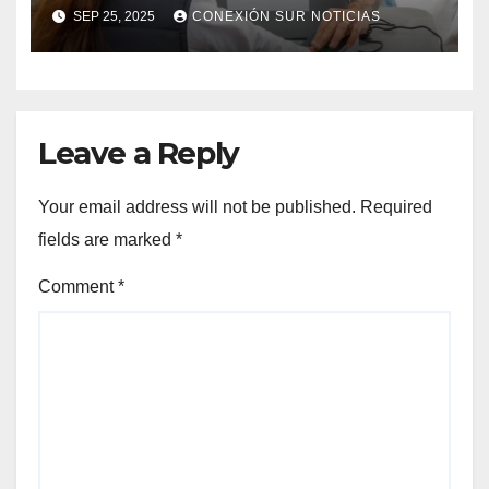
TRÁMITES DE
SEP 25, 2025
CONEXIÓN SUR NOTICIAS
DOCUMENTACIÓN EN
BERAZATEGUI
Leave a Reply
Your email address will not be published.
Required
fields are marked
*
Comment
*