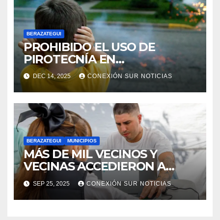
BERAZATEGUI
PROHIBIDO EL USO DE
PIROTECNÍA EN
BERAZATEGUI
DEC 14, 2025
CONEXIÓN SUR NOTICIAS
BERAZATEGUI
MUNICIPIOS
MÁS DE MIL VECINOS Y
VECINAS ACCEDIERON A
TRÁMITES DE
SEP 25, 2025
CONEXIÓN SUR NOTICIAS
DOCUMENTACIÓN EN
BERAZATEGUI