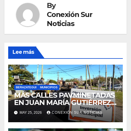
By
Conexión Sur
Noticias
Lee más
BERAZATEGUI
MUNICIPIOS
MÁS CALLES PAVMINETADAS
EN JUAN MARÍA GUTIÉRREZ
DE BERAZATEGUI
MAY 25, 2026
CONEXIÓN SUR NOTICIAS