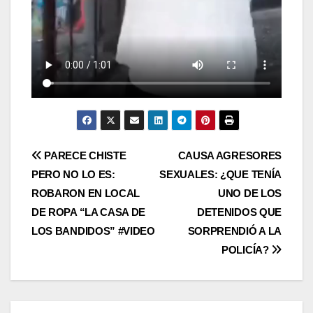
Post
PARECE CHISTE
CAUSA AGRESORES
PERO NO LO ES:
SEXUALES: ¿QUE TENÍA
navigation
ROBARON EN LOCAL
UNO DE LOS
DE ROPA “LA CASA DE
DETENIDOS QUE
LOS BANDIDOS” #VIDEO
SORPRENDIÓ A LA
POLICÍA?