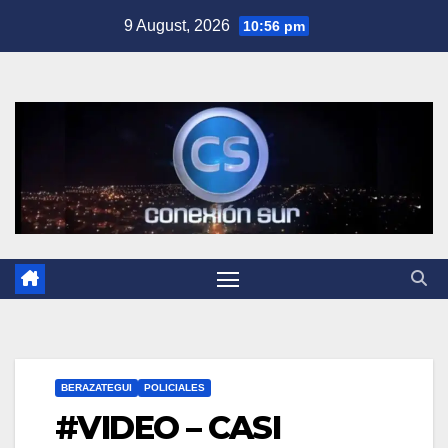
Skip
9 August, 2026
10:56 pm
to
content
BERAZATEGUI
POLICIALES
#VIDEO – CASI