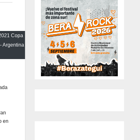
l 2021 Copa
- Argentina
nada
ran
o en