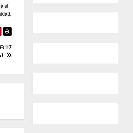
rá el
uidad.
B 17
AL