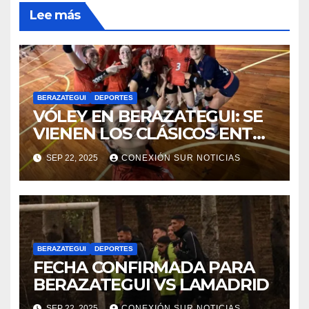
Lee más
BERAZATEGUI
DEPORTES
VÓLEY EN BERAZATEGUI: SE
VIENEN LOS CLÁSICOS ENTRE
DEPORTIVO Y LA “MUNI”
SEP 22, 2025
CONEXIÓN SUR NOTICIAS
BERAZATEGUI
DEPORTES
FECHA CONFIRMADA PARA
BERAZATEGUI VS LAMADRID
SEP 22, 2025
CONEXIÓN SUR NOTICIAS