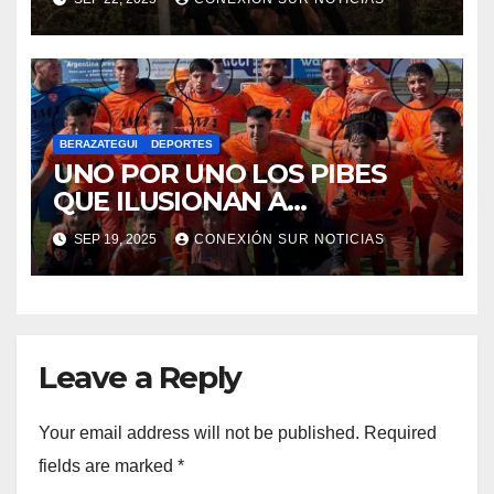
BERAZATEGUI
DEPORTES
UNO POR UNO LOS PIBES
QUE ILUSIONAN A
BERAZATEGUI
SEP 19, 2025
CONEXIÓN SUR NOTICIAS
Leave a Reply
Your email address will not be published.
Required
fields are marked
*