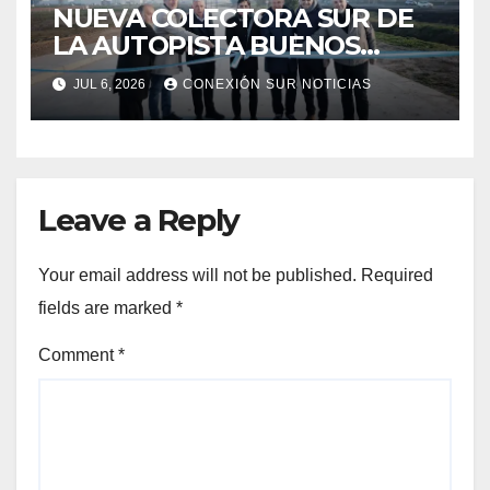
NUEVA COLECTORA SUR DE
LA AUTOPISTA BUENOS
AIRES-LA PLATA
JUL 6, 2026
CONEXIÓN SUR NOTICIAS
Leave a Reply
Your email address will not be published.
Required
fields are marked
*
Comment
*