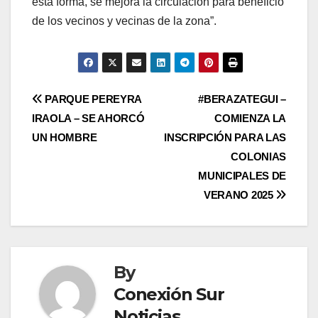
esta forma, se mejora la circulación para beneficio
de los vecinos y vecinas de la zona”.
Post
PARQUE PEREYRA
#BERAZATEGUI –
IRAOLA – SE AHORCÓ
COMIENZA LA
navigation
UN HOMBRE
INSCRIPCIÓN PARA LAS
COLONIAS
MUNICIPALES DE
VERANO 2025
By
Conexión Sur
Noticias