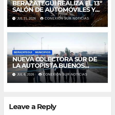
BERAZATEGUI REALIZA EL 13º
SALÓN DE AUTOMÓVILES Y
MOTOS CLÁSICAS
JUL 21, 2026
CONEXIÓN SUR NOTICIAS
BERAZATEGUI
MUNICIPIOS
NUEVA COLECTORA SUR DE
LA AUTOPISTA BUENOS
AIRES-LA PLATA
JUL 6, 2026
CONEXIÓN SUR NOTICIAS
Leave a Reply