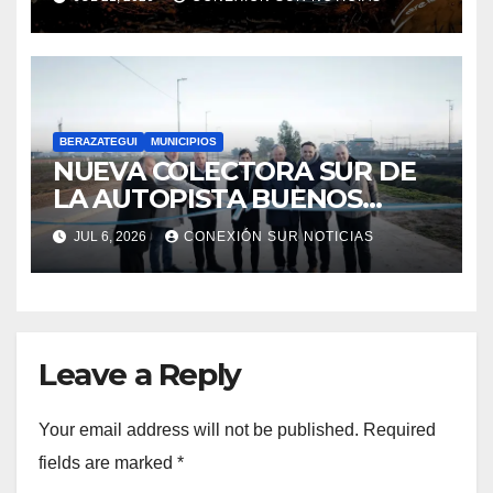
BERAZATEGUI
MUNICIPIOS
NUEVA COLECTORA SUR DE
LA AUTOPISTA BUENOS
AIRES-LA PLATA
JUL 6, 2026
CONEXIÓN SUR NOTICIAS
Leave a Reply
Your email address will not be published.
Required
fields are marked
*