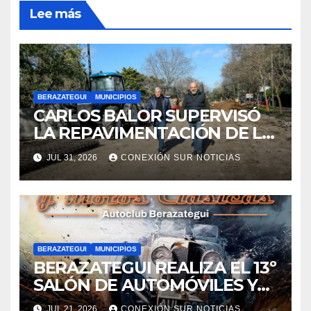
Lee más
BERAZATEGUI
MUNICIPIOS
CARLOS BALOR SUPERVISÓ
LA REPAVIMENTACIÓN DE LA
AVENIDA AGOTE EN
JUL 31, 2026
CONEXIÓN SUR NOTICIAS
RANELAGH
BERAZATEGUI
MUNICIPIOS
BERAZATEGUI REALIZA EL 13º
SALÓN DE AUTOMÓVILES Y
MOTOS CLÁSICAS
JUL 21, 2026
CONEXIÓN SUR NOTICIAS