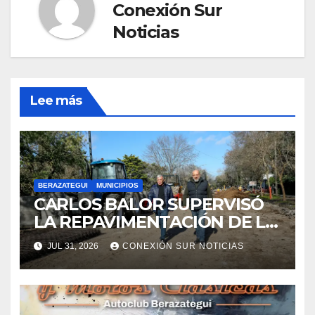
Conexión Sur
Noticias
Lee más
BERAZATEGUI
MUNICIPIOS
CARLOS BALOR SUPERVISÓ
LA REPAVIMENTACIÓN DE LA
AVENIDA AGOTE EN
JUL 31, 2026
CONEXIÓN SUR NOTICIAS
RANELAGH