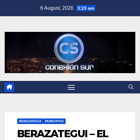
Skip
6 August, 2026
3:23 am
to
content
BERAZATEGUI
MUNICIPIOS
BERAZATEGUI – EL