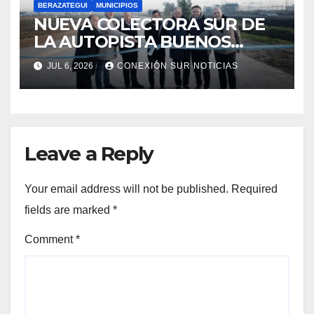
BERAZATEGUI
MUNICIPIOS
NUEVA COLECTORA SUR DE
LA AUTOPISTA BUENOS
AIRES-LA PLATA
JUL 6, 2026
CONEXIÓN SUR NOTICIAS
Leave a Reply
Your email address will not be published.
Required
fields are marked
*
Comment
*