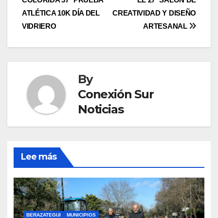
navigation
ATLÉTICA 10K DÍA DEL
CREATIVIDAD Y DISEÑO
VIDRIERO
ARTESANAL
By
Conexión Sur
Noticias
Lee más
BERAZATEGUI
MUNICIPIOS