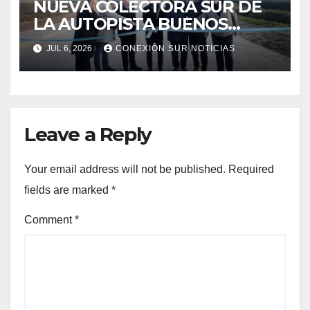
NUEVA COLECTORA SUR DE
LA AUTOPISTA BUENOS
AIRES-LA PLATA
JUL 6, 2026
CONEXIÓN SUR NOTICIAS
Leave a Reply
Your email address will not be published.
Required
fields are marked
*
Comment
*