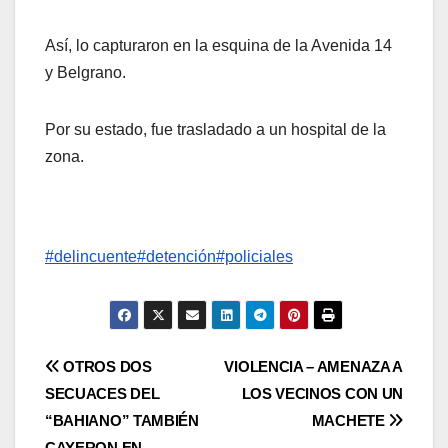
Así, lo capturaron en la esquina de la Avenida 14
y Belgrano.
Por su estado, fue trasladado a un hospital de la
zona.
#delincuente
#detención
#policiales
Post
OTROS DOS
VIOLENCIA – AMENAZA A
SECUACES DEL
LOS VECINOS CON UN
navigation
“BAHIANO” TAMBIÉN
MACHETE
CAYERON EN