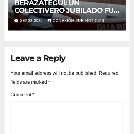
BERAZATEGUI: UN
COLECTIVERO JUBILADO FUE
ASESINADO EN MEDIO DE UN
SEP 22, 2025
CONEXIÓN SUR NOTICIAS
TIROTEO
Leave a Reply
Your email address will not be published.
Required
fields are marked
*
Comment
*