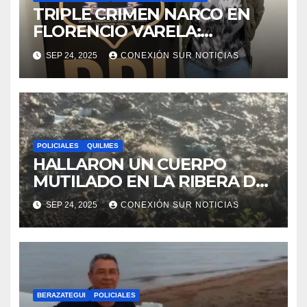
TRIPLE CRIMEN NARCO EN
FLORENCIO VARELA:
DETALLES MACABROS DE
SEP 24, 2025
CONEXIÓN SUR NOTICIAS
LAS AUTOPSIAS
POLICIALES
QUILMES
HALLARON UN CUERPO
MUTILADO EN LA RIBERA DE
QUILMES
SEP 24, 2025
CONEXIÓN SUR NOTICIAS
BERAZATEGUI
POLICIALES