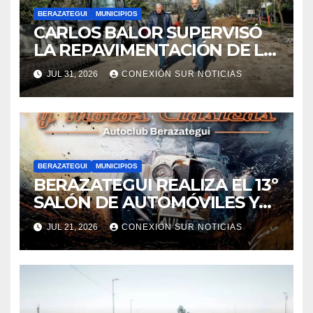
BERAZATEGUI
MUNICIPIOS
CARLOS BALOR SUPERVISÓ
LA REPAVIMENTACIÓN DE LA
AVENIDA AGOTE EN
JUL 31, 2026
CONEXIÓN SUR NOTICIAS
RANELAGH
BERAZATEGUI
MUNICIPIOS
BERAZATEGUI REALIZA EL 13º
SALÓN DE AUTOMÓVILES Y
MOTOS CLÁSICAS
JUL 21, 2026
CONEXIÓN SUR NOTICIAS