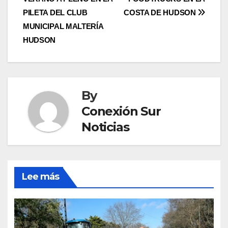
navigation
PILETA DEL CLUB
COSTA DE HUDSON
MUNICIPAL MALTERÍA
HUDSON
By
Conexión Sur
Noticias
Lee más