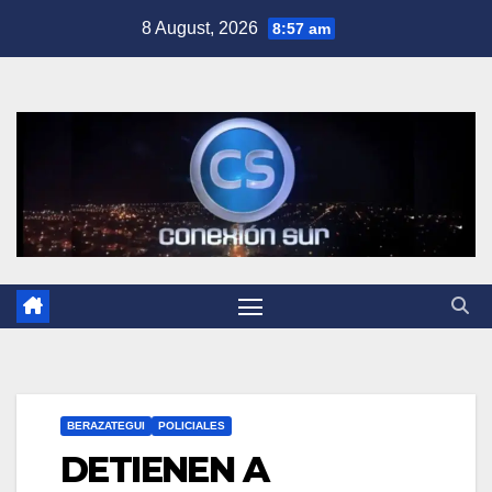
Skip
8 August, 2026
8:57 am
to
content
BERAZATEGUI
POLICIALES
DETIENEN A