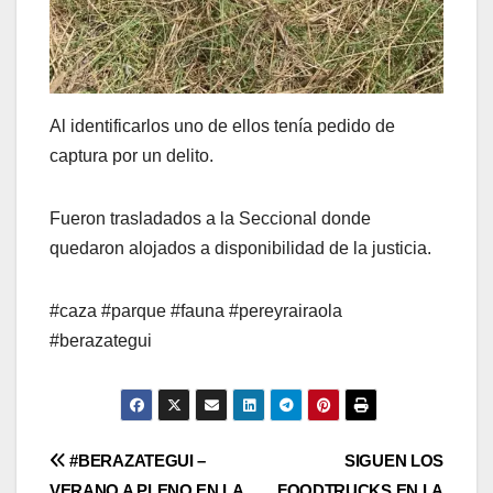
Al identificarlos uno de ellos tenía pedido de
captura por un delito.
Fueron trasladados a la Seccional donde
quedaron alojados a disponibilidad de la justicia.
#caza #parque #fauna #pereyrairaola
#berazategui
Post
#BERAZATEGUI –
SIGUEN LOS
VERANO A PLENO EN LA
FOODTRUCKS EN LA