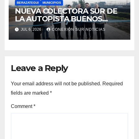
BERAZATEGUI
MUNICIPIOS
NUEVA COLECTORA SUR DE
LA AUTOPISTA BUENOS
AIRES-LA PLATA
JUL 6, 2026
CONEXIÓN SUR NOTICIAS
Leave a Reply
Your email address will not be published.
Required
fields are marked
*
Comment
*