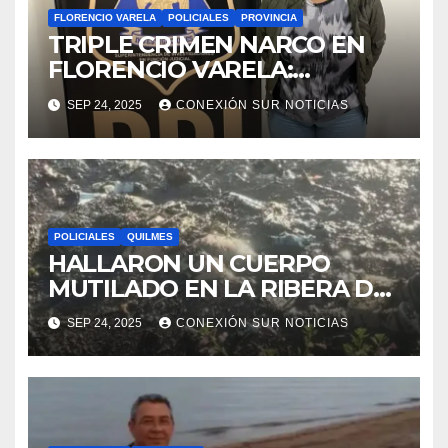
FLORENCIO VARELA
POLICIALES
PROVINCIA
TRIPLE CRIMEN NARCO EN
FLORENCIO VARELA:
DETALLES MACABROS DE
SEP 24, 2025
CONEXIÓN SUR NOTICIAS
LAS AUTOPSIAS
POLICIALES
QUILMES
HALLARON UN CUERPO
MUTILADO EN LA RIBERA DE
QUILMES
SEP 24, 2025
CONEXIÓN SUR NOTICIAS