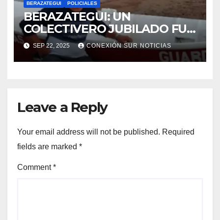
BERAZATEGUI
POLICIALES
BERAZATEGUI: UN
COLECTIVERO JUBILADO FUE
ASESINADO EN MEDIO DE UN
SEP 22, 2025
CONEXIÓN SUR NOTICIAS
TIROTEO
Leave a Reply
Your email address will not be published.
Required
fields are marked
*
Comment
*