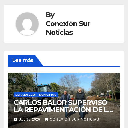
By
Conexión Sur
Noticias
Lee más
BERAZATEGUI
MUNICIPIOS
CARLOS BALOR SUPERVISÓ
LA REPAVIMENTACIÓN DE LA
AVENIDA AGOTE EN
JUL 31, 2026
CONEXIÓN SUR NOTICIAS
RANELAGH