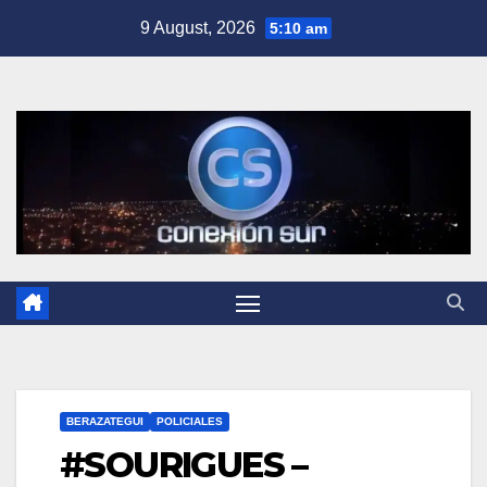
Skip
9 August, 2026
5:10 am
to
content
BERAZATEGUI
POLICIALES
#SOURIGUES –