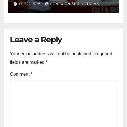
ASESINADO EN MEDIO DE UN
SEP 22, 2025
CONEXIÓN SUR NOTICIAS
TIROTEO
Leave a Reply
Your email address will not be published.
Required
fields are marked
*
Comment
*