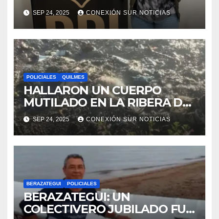
DETALLES MACABROS DE
SEP 24, 2025
CONEXIÓN SUR NOTICIAS
LAS AUTOPSIAS
POLICIALES
QUILMES
HALLARON UN CUERPO
MUTILADO EN LA RIBERA DE
QUILMES
SEP 24, 2025
CONEXIÓN SUR NOTICIAS
BERAZATEGUI
POLICIALES
BERAZATEGUI: UN
COLECTIVERO JUBILADO FUE