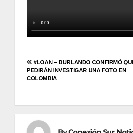
Post
#LOAN – BURLANDO CONFIRMÓ QU
PEDIRÁN INVESTIGAR UNA FOTO EN
navigation
COLOMBIA
By
Conexión Sur Noti