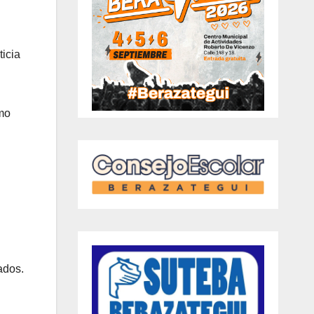
ticia
omo
ados.