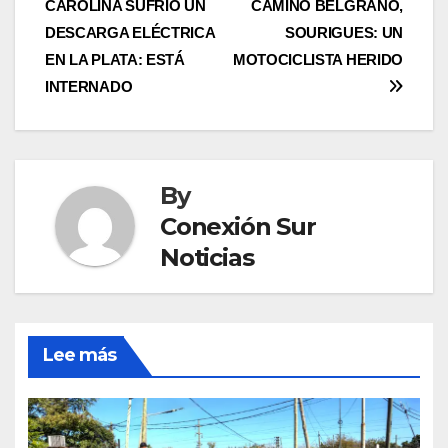
CAROLINA SUFRIÓ UN
CAMINO BELGRANO,
navigation
DESCARGA ELÉCTRICA
SOURIGUES: UN
EN LA PLATA: ESTÁ
MOTOCICLISTA HERIDO
INTERNADO
By
Conexión Sur
Noticias
Lee más