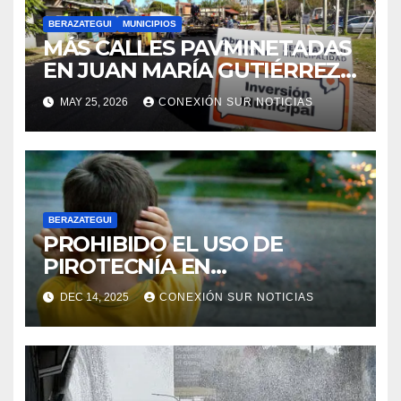
BERAZATEGUI
MUNICIPIOS
MÁS CALLES PAVMINETADAS
EN JUAN MARÍA GUTIÉRREZ
DE BERAZATEGUI
MAY 25, 2026
CONEXIÓN SUR NOTICIAS
BERAZATEGUI
PROHIBIDO EL USO DE
PIROTECNÍA EN
BERAZATEGUI
DEC 14, 2025
CONEXIÓN SUR NOTICIAS