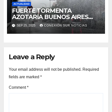
ACTUALIDAD
FUERTE TORMENTA
AZOTARÍA BUENOS AIRES
ESTE FIN DE SEMANA
SEP 25, 2025
CONEXIÓN SUR NOTICIAS
Leave a Reply
Your email address will not be published.
Required
fields are marked
*
Comment
*