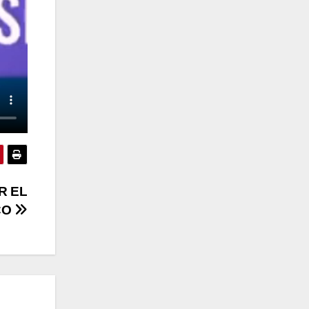
R EL
CO